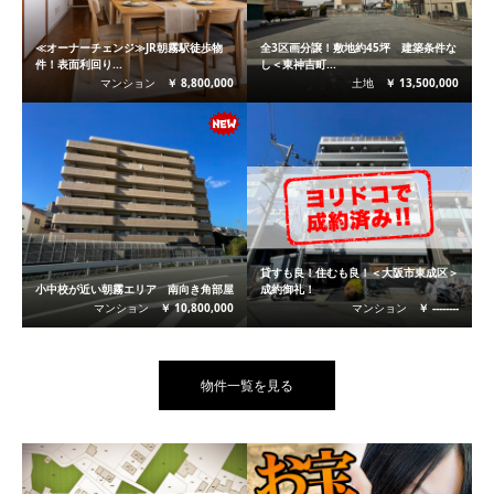
≪オーナーチェンジ≫JR朝霧駅徒歩物
全3区画分譲！敷地約45坪 建築条件な
件！表面利回り...
し＜東神吉町...
マンション
￥ 8,800,000
土地
￥ 13,500,000
貸すも良！住むも良！＜大阪市東成区＞
小中校が近い朝霧エリア 南向き角部屋
成約御礼！
マンション
￥ 10,800,000
マンション
￥ --------
物件一覧を見る