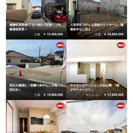
播磨町西野添1丁目で残り1区画！＜大
人気学区で叶える理想のマイホーム。建
幅価格変更＞
築条件なし売土...
土地
￥ 15,900,000
土地
￥ 24,800,000
明石大橋望む！朝霧の条件なし土地 ＜
ライオンズマンション大仙公園 1階
明石市＞
デザイナーズリ...
土地
￥ 19,800,000
マンション
￥ 17,800,000