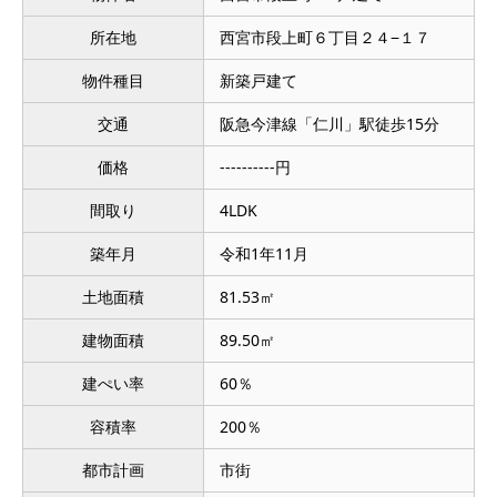
所在地
西宮市段上町６丁目２４−１７
物件種目
新築戸建て
交通
阪急今津線「仁川」駅徒歩15分
価格
----------円
間取り
4LDK
築年月
令和1年11月
土地面積
81.53㎡
建物面積
89.50㎡
建ぺい率
60％
容積率
200％
都市計画
市街