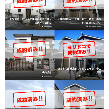
想定利回り約13％の車庫付4DK戸建＜
＜成約御礼＞ 平地、駅近、鉄骨、車庫
西区＞【成約...
付の戸建＜六甲...
￥ ----------
￥ ーーーーー
明石市松が丘北町で平成２１年築 中古
成約済み
戸建
￥ ----------
￥ ーーーーーーーー