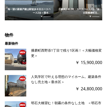
海一望の新築戸建は駅徒歩８分カースペ
【築浅】4LDK・カースペース2台『加
ース2台＜垂水...
古郡播磨町北...
￥ ----------
￥ ----------
物件
最新物件
播磨町西野添1丁目で残り1区画！＜大幅価格変
更＞
￥ 15,900,000
人気学区で叶える理想のマイホーム。建築条件
なし売土地＜垂水区＞
￥ 24,800,000
明石大橋望む！朝霧の条件なし土地 ＜明石市