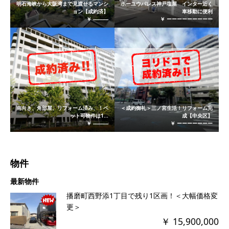
明石海峡から大阪湾まで見渡せるマンシ
ホーユウパレス神戸塩屋 インター近く
ョン【成約済】
車移動に便利
￥ ----------
￥ ーーーーーーーーー
南向き、角部屋、リフォーム済み、！ペ
＜成約御礼＞三ノ宮生活！リフォーム完
ット可物件は1...
成【中央区】
￥ ----------
￥ ーーーーーーー
物件
最新物件
播磨町西野添1丁目で残り1区画！＜大幅価格変
更＞
￥ 15,900,000