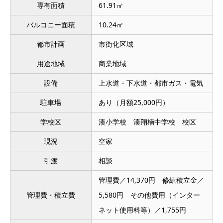
専有面積
61.91㎡
バルコニー面積
10.24㎡
都市計画
市街化区域
用途地域
商業地域
設備
上水道・下水道・都市ガス・電気
駐車場
あり（月額25,000円）
学校区
湊小学校 湊翔楠中学校 校区
現況
空家
引渡
相談
管理費／14,370円 修繕積立金／
管理費・積立費
5,580円 その他費用（インター
ネット使用料等）／1,755円