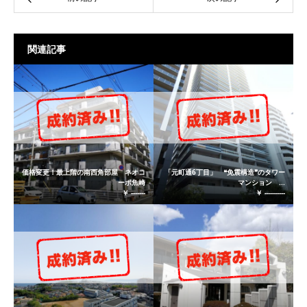
関連記事
価格変更！最上階の南西角部屋 ネオコ
「元町通6丁目」 ❝免震構造❞のタワー
ーポ魚崎
マンション ...
￥ -------
￥ ----------