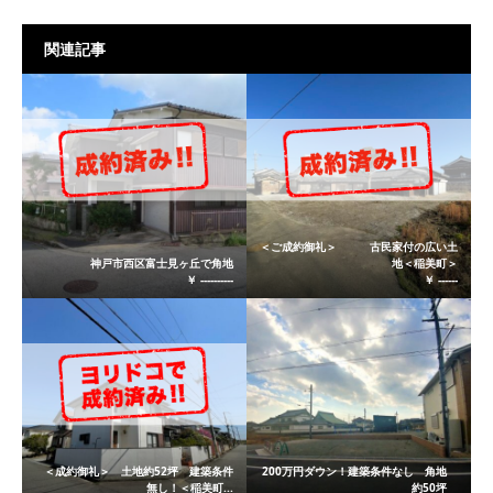
関連記事
＜ご成約御礼＞ 古民家付の広い土
神戸市西区富士見ヶ丘で角地
地＜稲美町＞
￥ ----------
￥ ------
＜成約御礼＞ 土地約52坪 建築条件
200万円ダウン！建築条件なし 角地
無し！＜稲美町...
約50坪