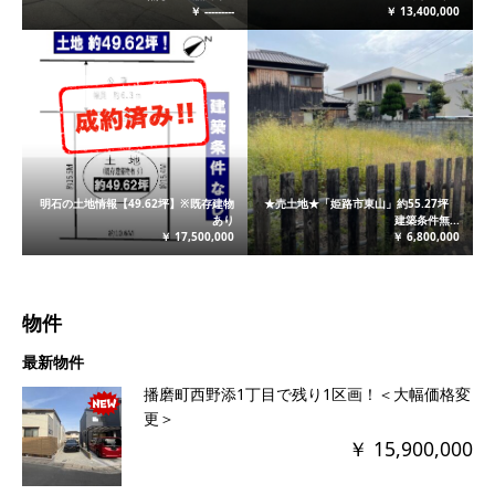
￥ ---------
￥ 13,400,000
明石の土地情報【49.62坪】※既存建物
★売土地★「姫路市東山」約55.27坪
あり
建築条件無...
￥ 17,500,000
￥ 6,800,000
物件
最新物件
播磨町西野添1丁目で残り1区画！＜大幅価格変
更＞
￥ 15,900,000