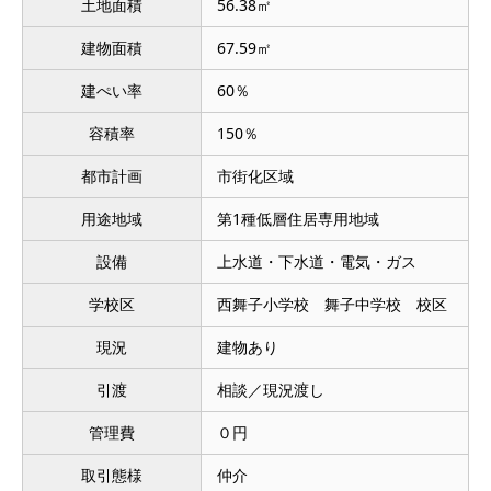
土地面積
56.38㎡
建物面積
67.59㎡
建ぺい率
60％
容積率
150％
都市計画
市街化区域
用途地域
第1種低層住居専用地域
設備
上水道・下水道・電気・ガス
学校区
西舞子小学校 舞子中学校 校区
現況
建物あり
引渡
相談／現況渡し
管理費
０円
取引態様
仲介