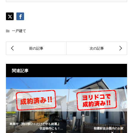
一戸建て
関連記事
車庫付 間口狭い！だけど中も綺麗よ
収益物件にも！...
朝霧駅徒歩圏内のお家
￥ ----------
￥ ----------