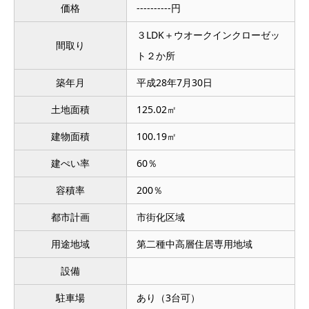
価格
----------円
３LDK＋ウオークインクローゼッ
間取り
ト２か所
築年月
平成28年7月30日
土地面積
125.02㎡
建物面積
100.19㎡
建ぺい率
60％
容積率
200％
都市計画
市街化区域
用途地域
第二種中高層住居専用地域
設備
駐車場
あり（3台可）