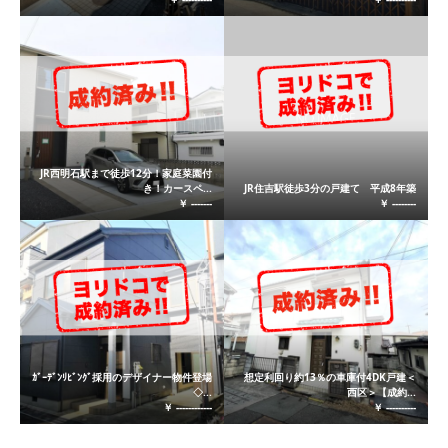
JR西明石駅まで徒歩12分！家庭菜園付
き！カースペ...
JR住吉駅徒歩3分の戸建て 平成8年築
￥ -------
￥ --------
ｶﾞｰﾃﾞﾝﾘﾋﾞﾝｸﾞ採用のデザイナー物件登場
想定利回り約13％の車庫付4DK戸建＜
◇...
西区＞【成約...
￥ ------------
￥ ----------