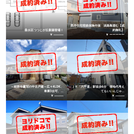
既存住宅瑕疵保険付保 淡路島望む【成
垂水区つつじが丘新築登場！
約御礼】
￥ -----------
￥ ーーーーー
～姫路市書写の中古戸建～広々4LDK、
ＪＲ「六甲道」駅徒歩6分 借地代考え
車庫3台可、...
てもいいんじゃ...
￥ ----------
￥ ----------