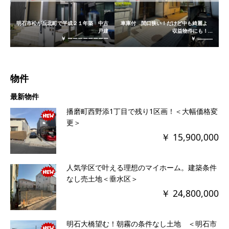
明石市松が丘北町で平成２１年築 中古
車庫付 間口狭い！だけど中も綺麗よ
戸建
収益物件にも！...
￥ ーーーーーーーー
￥ ----------
物件
最新物件
播磨町西野添1丁目で残り1区画！＜大幅価格変
更＞
￥ 15,900,000
人気学区で叶える理想のマイホーム。建築条件
なし売土地＜垂水区＞
￥ 24,800,000
明石大橋望む！朝霧の条件なし土地 ＜明石市