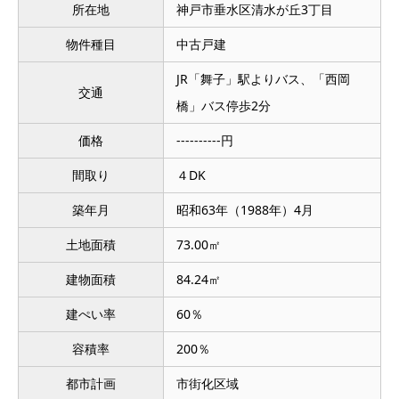
所在地
神戸市垂水区清水が丘3丁目
物件種目
中古戸建
JR「舞子」駅よりバス、「西岡
交通
橋」バス停歩2分
価格
----------円
間取り
４DK
築年月
昭和63年（1988年）4月
土地面積
73.00㎡
建物面積
84.24㎡
建ぺい率
60％
容積率
200％
都市計画
市街化区域