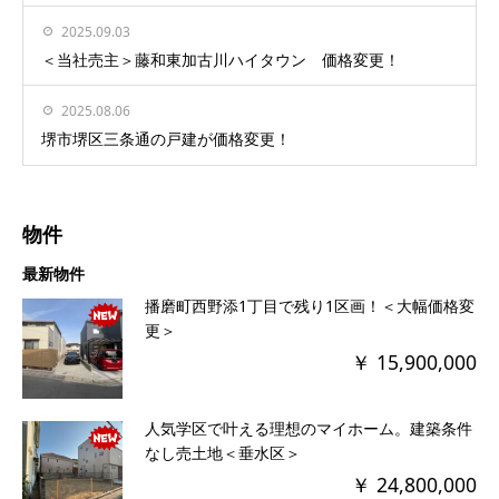
2025.09.03
＜当社売主＞藤和東加古川ハイタウン 価格変更！
2025.08.06
堺市堺区三条通の戸建が価格変更！
物件
最新物件
播磨町西野添1丁目で残り1区画！＜大幅価格変
更＞
￥ 15,900,000
人気学区で叶える理想のマイホーム。建築条件
なし売土地＜垂水区＞
￥ 24,800,000