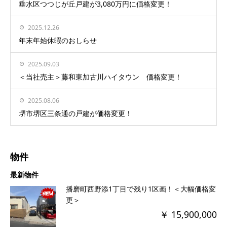
垂水区つつじが丘戸建が3,080万円に価格変更！
2025.12.26
年末年始休暇のおしらせ
2025.09.03
＜当社売主＞藤和東加古川ハイタウン 価格変更！
2025.08.06
堺市堺区三条通の戸建が価格変更！
物件
最新物件
播磨町西野添1丁目で残り1区画！＜大幅価格変
更＞
￥ 15,900,000