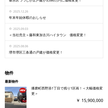
垂水区つつじが丘戸建が3,080万円に価格変更！
2025.12.26
年末年始休暇のおしらせ
2025.09.03
＜当社売主＞藤和東加古川ハイタウン 価格変更！
2025.08.06
堺市堺区三条通の戸建が価格変更！
物件
最新物件
播磨町西野添1丁目で残り1区画！＜大幅価格変
更＞
￥ 15,900,000