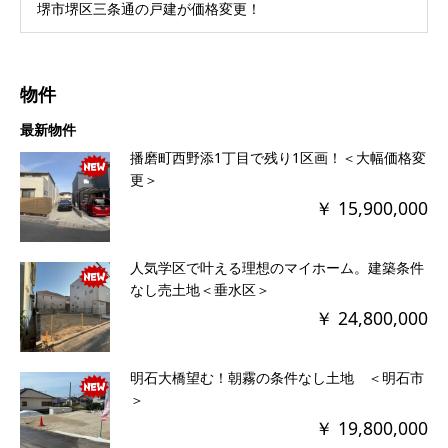
堺市堺区三条通の戸建が価格変更！
物件
最新物件
播磨町西野添1丁目で残り1区画！＜大幅価格変
更＞
￥ 15,900,000
人気学区で叶える理想のマイホーム。建築条件
なし売土地＜垂水区＞
￥ 24,800,000
明石大橋望む！朝霧の条件なし土地 ＜明石市
＞
￥ 19,800,000