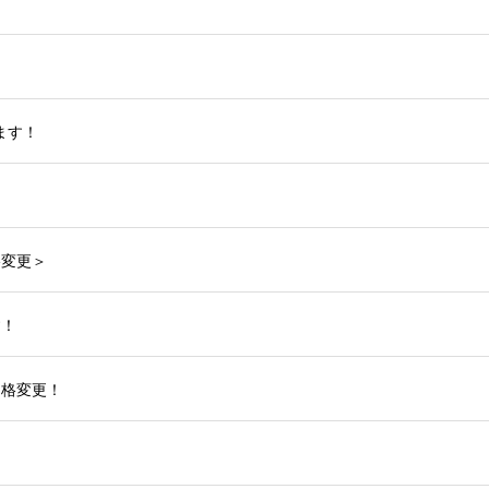
ます！
格変更＞
す！
価格変更！