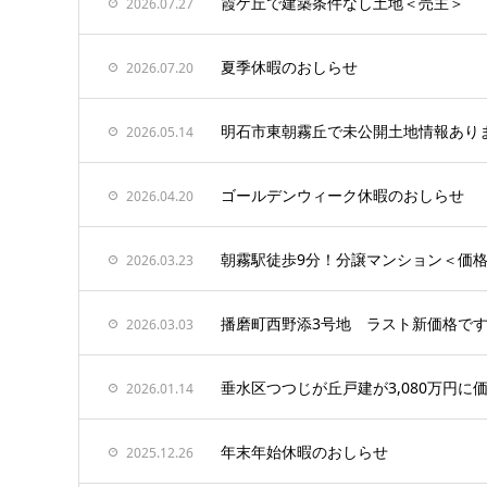
霞ケ丘で建築条件なし土地＜売主＞
2026.07.27
夏季休暇のおしらせ
2026.07.20
明石市東朝霧丘で未公開土地情報あり
2026.05.14
ゴールデンウィーク休暇のおしらせ
2026.04.20
朝霧駅徒歩9分！分譲マンション＜価
2026.03.23
播磨町西野添3号地 ラスト新価格で
2026.03.03
垂水区つつじが丘戸建が3,080万円に
2026.01.14
年末年始休暇のおしらせ
2025.12.26