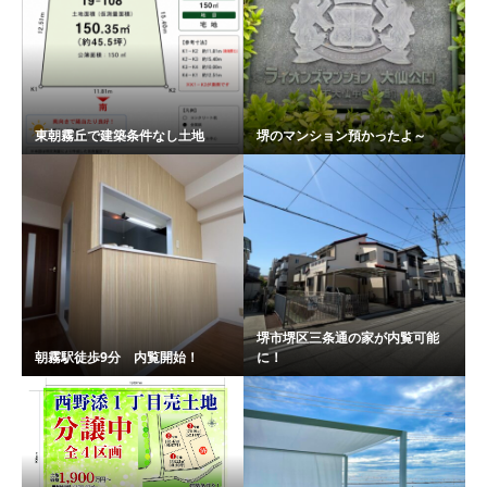
東朝霧丘で建築条件なし土地
堺のマンション預かったよ～
堺市堺区三条通の家が内覧可能
朝霧駅徒歩9分 内覧開始！
に！