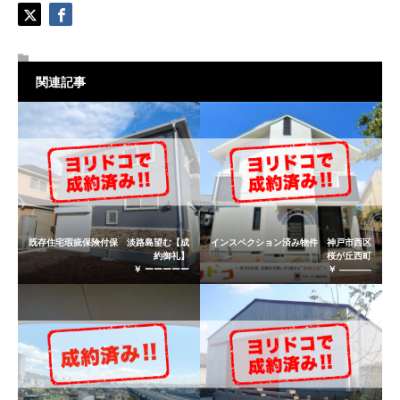
関連記事
既存住宅瑕疵保険付保 淡路島望む【成
インスペクション済み物件 神戸市西区
約御礼】
桜が丘西町
￥ ーーーーー
￥ ------------