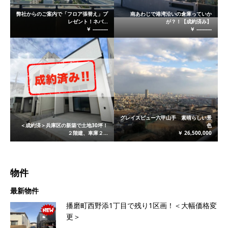
弊社からのご案内で「フロア張替え」プ
南あわじで港湾沿いの倉庫っていか
レゼント！ネバ...
が？！【成約済み】
￥ ----------
￥ ----------
グレイスビュー六甲山手 素晴らしい景
＜成約済＞兵庫区の新築で土地30坪！
色
２階建、車庫２...
￥ 26,500,000
物件
最新物件
播磨町西野添1丁目で残り1区画！＜大幅価格変
更＞